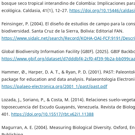
bosque seco tropical interandino de Colombia: Implicaciones para
ecológica. Caldasia, 41(1), 12–27.
https://doi.org/10.15446/caldas
Feinsinger, P. (2004). El diseño de estudios de campo para la con
biodiversidad. Santa Cruz de la Sierra, Bolivia: Editorial FAN.
https://www.sidalc.net/search/Record/KOHA-OAI-FCF:9191/Descri
Global Biodiversity Information Facility (GBIF). (2025). GBIF Back
https://www.gbif.org/dataset/d7dddbf4-2cf0-4f39-9b2a-bb099ca
Hammer, Ø., Harper, D. A. T., & Ryan, P. D. (2001). PAST: Paleontol
package for education and data analysis. Palaeontologia Electronic
https://palaeo-electronica.org/2001_1/past/past.pdf
Lozada, J., Soriano, P., & Costa, M. (2014). Relaciones suelo–vege
toposecuencia del Escudo Guayanés, Venezuela. Revista de Biologí
401.
https://doi.org/10.15517/rbt.v62i1.11388
Magurran, A. E. (2004). Measuring Biological Diversity. Oxford, E
Publishing.