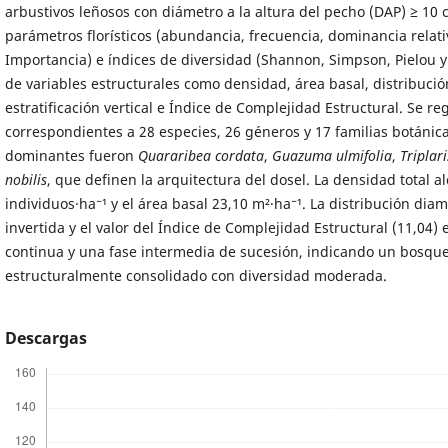
arbustivos leñosos con diámetro a la altura del pecho (DAP) ≥ 10 
parámetros florísticos (abundancia, frecuencia, dominancia relati
Importancia) e índices de diversidad (Shannon, Simpson, Pielou 
de variables estructurales como densidad, área basal, distribució
estratificación vertical e Índice de Complejidad Estructural. Se re
correspondientes a 28 especies, 26 géneros y 17 familias botánica
dominantes fueron
Quararibea cordata
,
Guazuma ulmifolia
,
Triplar
nobilis
, que definen la arquitectura del dosel. La densidad total a
individuos·ha⁻¹ y el área basal 23,10 m²·ha⁻¹. La distribución dia
invertida y el valor del Índice de Complejidad Estructural (11,04)
continua y una fase intermedia de sucesión, indicando un bosqu
estructuralmente consolidado con diversidad moderada.
Descargas