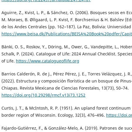
Aguirre, Z., Kvist, L. P., & Sánchez, O. (2006). Bosques secos en E
M. Moraes, B. Øllgaard, L. P. Kvist, F. Borchsenius & H. Balslev (E
de los Andes Centrales (pp. 162–187). La Paz, Bolivia: Universida
https://www.beisa.dk/Publications/BEISA%20Book%20pdfer/Capi
Bánki, O. S., Roskov, Y., Döring, M., Ower, G., Vandepitte, L., Hobe
Schalk, P. (2024). Catalogue of Life: 2024 Annual Checklist. Speci
of Life.
https://www.catalogueoflife.org
Barrios Calderón, R. de J., Pérez Pérez, J. E., Torres Velázquez, J. R
(2022). Estructura y composición florística de un bosque de Pinus
Chiapas. Revista Mexicana de Ciencias Forestales, 13(73), 50–74.
https://doi.org/10.29298/rmcf.v13i73.1252
Curtis, J. T., & McIntosh, R. P. (1951). An upland forest continuum 
border region of Wisconsin. Ecology, 32(3), 476–496.
https://doi.
Fajardo-Gutiérrez, F., & González-Melo, A. (2019). Patrones de su