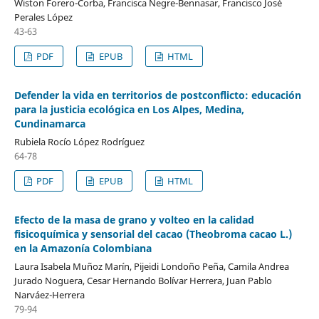
Wiston Forero-Corba, Francisca Negre-Bennasar, Francisco José
Perales López
43-63
PDF
EPUB
HTML
Defender la vida en territorios de postconflicto: educación
para la justicia ecológica en Los Alpes, Medina,
Cundinamarca
Rubiela Rocío López Rodríguez
64-78
PDF
EPUB
HTML
Efecto de la masa de grano y volteo en la calidad
fisicoquímica y sensorial del cacao (Theobroma cacao L.)
en la Amazonía Colombiana
Laura Isabela Muñoz Marín, Pijeidi Londoño Peña, Camila Andrea
Jurado Noguera, Cesar Hernando Bolívar Herrera, Juan Pablo
Narváez-Herrera
79-94