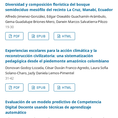
Diversidad y composición florística del bosque
semideciduo mesófilo del recinto La Cruz, Manabí, Ecuador
Alfredo Jimenez-González, Edgar Oswaldo Guachamín-Arámbulo,
Gema Guadalupe Briones-Mero, Darwin Marcos Salvatierra-Pilozo
19-30
PDF
EPUB
HTML
Experiencias escolares para la acción climática y la
reconstrucción civilizatoria: una sistematización
pedagógica desde el piedemonte amazónico colombiano
Donovan Godoy-Lozada, César Duván Franco-Agredo, Laura Sofia
Solano-Charo, Jazly Daniela Lemos-Pimentel
31-42
PDF
EPUB
HTML
Evaluación de un modelo predictivo de Competencia
Digital Docente usando técnicas de aprendizaje
automático