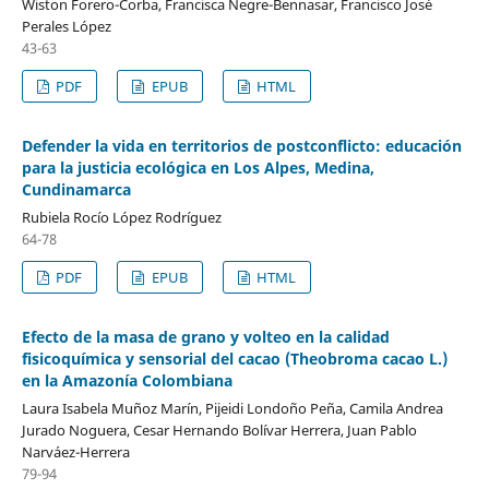
Wiston Forero-Corba, Francisca Negre-Bennasar, Francisco José
Perales López
43-63
PDF
EPUB
HTML
Defender la vida en territorios de postconflicto: educación
para la justicia ecológica en Los Alpes, Medina,
Cundinamarca
Rubiela Rocío López Rodríguez
64-78
PDF
EPUB
HTML
Efecto de la masa de grano y volteo en la calidad
fisicoquímica y sensorial del cacao (Theobroma cacao L.)
en la Amazonía Colombiana
Laura Isabela Muñoz Marín, Pijeidi Londoño Peña, Camila Andrea
Jurado Noguera, Cesar Hernando Bolívar Herrera, Juan Pablo
Narváez-Herrera
79-94