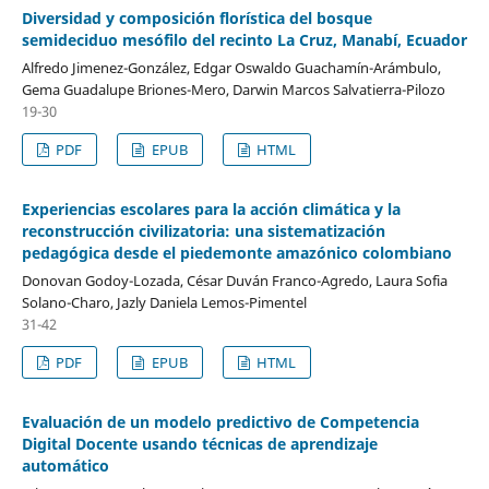
Diversidad y composición florística del bosque
semideciduo mesófilo del recinto La Cruz, Manabí, Ecuador
Alfredo Jimenez-González, Edgar Oswaldo Guachamín-Arámbulo,
Gema Guadalupe Briones-Mero, Darwin Marcos Salvatierra-Pilozo
19-30
PDF
EPUB
HTML
Experiencias escolares para la acción climática y la
reconstrucción civilizatoria: una sistematización
pedagógica desde el piedemonte amazónico colombiano
Donovan Godoy-Lozada, César Duván Franco-Agredo, Laura Sofia
Solano-Charo, Jazly Daniela Lemos-Pimentel
31-42
PDF
EPUB
HTML
Evaluación de un modelo predictivo de Competencia
Digital Docente usando técnicas de aprendizaje
automático